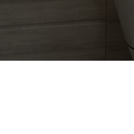
Nous trouver
Nom :
L'Authentique
Adresse :
96 Bis, Cr Balguerie Stuttenberg
33300
Bordeaux
Numéro de Siret :
38753312800014
Numéro de TVA :
FR76387533128
Pour les mentions relatives à l'utilisation du service et à la
protection des données personnelles, merci de vous reporter
aux
CGU de Planity
.